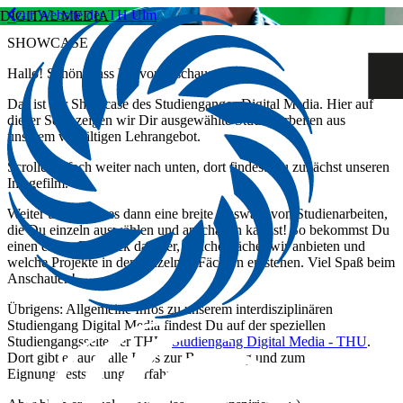
zur Website der TH Ulm
DIGITAL MEDIA
SHOWCASE
Hallo! Schön, dass Du vorbeischaust!
Das ist der Showcase des Studienganges Digital Media. Hier auf
dieser Seite zeigen wir Dir ausgewählte Studienarbeiten aus
unserem vielfältigen Lehrangebot.
Scrolle einfach weiter nach unten, dort findest Du zunächst unseren
Imagefilm.
Weiter unten gibt es dann eine breite Auswahl von Studienarbeiten,
die Du einzeln auswählen und anschauen kannst! So bekommst Du
einen ersten Eindruck darüber, welche Fächer wir anbieten und
welche Projekte in den einzelnen Fächern entstehen. Viel Spaß beim
Anschauen!
Übrigens: Allgemeine Infos zu unserem interdisziplinären
Studiengang Digital Media findest Du auf der speziellen
Studiengangsseite der THU:
Studiengang Digital Media - THU
.
Dort gibt es auch alle Infos zur Bewerbung und zum
Eignungsfeststellungsverfahren.