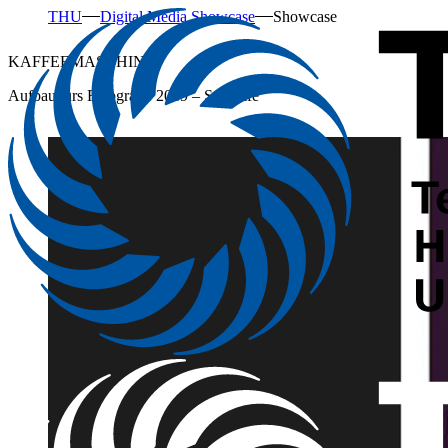
THU
Digital Media Showcase
Showcase
KAFFEEMASCHINE
Aufbaukurs Fotografie 2019 – Still Life