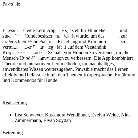
Pawsible
Pawsible ist eine Lern-App, die speziell für Hundeliebhaber und
zukünftige Hundebesitzer, entwickelt wurde, um das Wissen zur
artgerechten Hundehaltung, Erziehung und Kommunikation zu
vermitteln. Der Fokus liegt dabei auf dem Verständnis die
Körpersprache und die Signale von Hunden zu verstehen, um die
Mensch-Hund-Kommunikation zu verbessern. Die App kombiniert
Theorie und interaktiven Lernmethoden, um nachhaltiges,
anwendbares Wissen weiterzugeben. Pawsible macht das Lernen
effektiv und befasst sich mit den Themen Körpersprache, Ernährung
und Kommandos für Hunde.
Realisierung
Lea Schweyer, Kassandra Wendlinger, Evelyn Weide, Nina
Zimmermann, Elvan Soydan
Betreuung