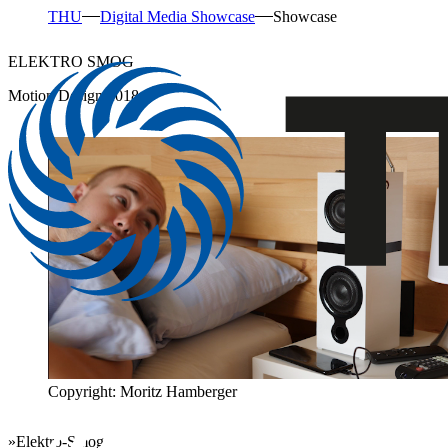
THU
Digital Media Showcase
Showcase
ELEKTRO SMOG
Motion Design 2018
Copyright: Moritz Hamberger
»Elektro-Smog«